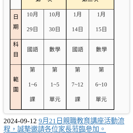
10
月
10
月
1
月
1
月
日
期
29
日
30
日
14
日
15
日
科
國語
數學
國語
數學
目
第
第
第
第
範
1~6
1~5
7~12
6~10
圍
課
單元
課
單元
2024-09-12
9月21日親職教育講座活動流
程，誠摯邀請各位家長蒞臨參加。