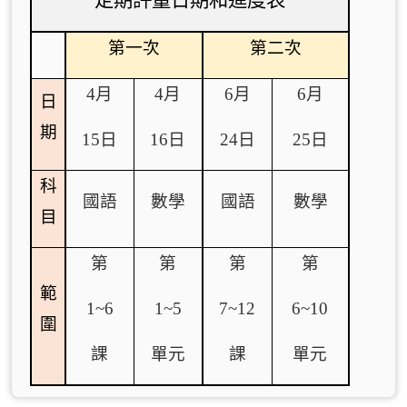
定期評量日期和進度表
第一次
第二次
4
月
4
月
6
月
6
月
日
期
15
日
16
日
24
日
25
日
科
國語
數學
國語
數學
目
第
第
第
第
範
1~6
1~5
7~12
6~10
圍
課
單元
課
單元