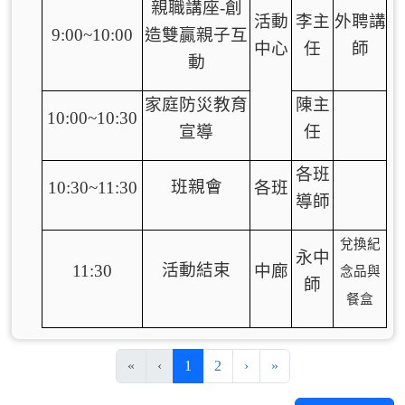
親職講座-創
活動
李主
外聘講
9:00~10:00
造雙贏親子互
中心
任
師
動
家庭防災教育
陳主
10:00~10:30
宣導
任
各班
班親會
10:30~11:30
各班
導師
兌換紀
永中
活動結束
11:30
中廊
念品與
師
餐盒
(目前頁次)
下一頁
最後頁
«
‹
1
2
›
»