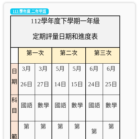
113 學年度 二年甲班
1
12
學年度下學期一年級
定期評量日期和進度表
第一次
第二次
第三次
3
月
3
月
5
月
5
月
6
月
6
月
日
期
26
日
27
日
14
日
15
日
24
日
25
日
科
國語
數學
國語
數學
國語
數學
目
第
第
第
第
第
第
範