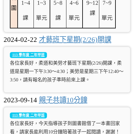
1~4
1~3
5~8
4~6
9~12
7~9
圍
課
課
單元
課
單元
單元
2024-02-22
才藝班下星期(2/26)開課
113 學年度 二年甲班
各位家長好，柔道和美勞才藝班下星期(2/26)開課，柔
道是星期一下午3:30～4:30；美勞是星期三下午12:40～
3:50，請有報名的孩子準時前來上課。
2023-09-14
親子共讀10分鐘
113 學年度 二年甲班
各位家長好，今天指導孩子到圖書館借了一本書回家
看，請家長能利用10分鐘陪著孩子一起閱讀，謝謝！