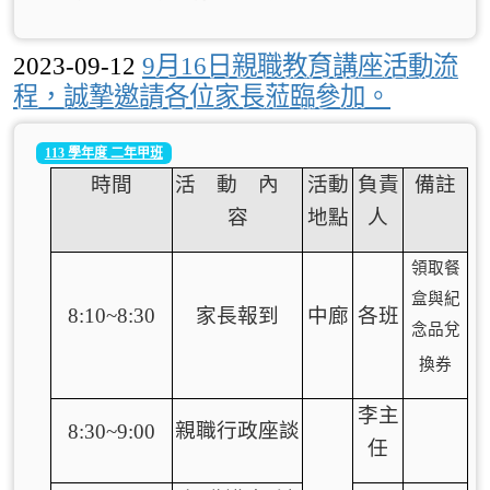
2023-09-12
9月16日親職教育講座活動流
程，誠摯邀請各位家長蒞臨參加。
113 學年度 二年甲班
時間
活 動 內
活動
負責
備註
容
地點
人
領取餐
盒與紀
8:10~8:30
家長報到
中廊
各班
念品兌
換券
李主
親職行政座談
8:30~9:00
任