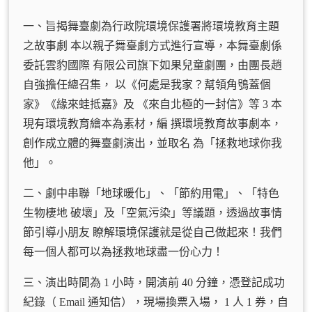
一、旨揭舞臺劇為行政院環境保護署將環境教育主題
之故事劇 本以親子舞臺劇方式進行宣導，本舞臺劇係
委託雲豹國際 有限公司旗下如果兒童劇團，由團長趙
自強擔任總召集， 以《何處是我家？幫領角鴞蓋個
家》《緣來蛙抵嘉》及 《來自北極的一封信》等 3 本
現有環境教育繪本為素材，編 撰環境教育故事劇本，
創作成立體的舞臺劇演出，並取名 為「拯救地球你我
他」。
二、劇中串聯「地球暖化」、「節約用電」、「特色
生物棲地 破壞」及「空氣污染」等議題，透過故事情
節引導小朋友 瞭解環境保護就是從自己做起來！我們
每一個人都可以為拯救地球盡一份心力！
三、演出時間為 1 小時，開演前 40 分鐘，憑登記成功
紀錄（ Email 通知信），現場換票入場， 1 人 1 券，自