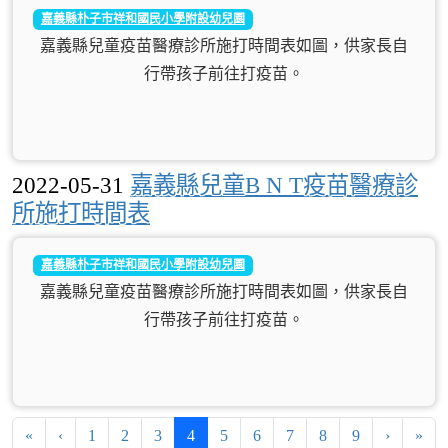
嘉義縣朴子市祥和國民小學附設幼兒園
嘉義縣兒童疫苗醫療診所施打時間表如圖，供家長自
行帶孩子前往打疫苗。
2022-05-31
嘉義縣兒童B N T疫苗醫療診
所施打時間表
嘉義縣朴子市祥和國民小學附設幼兒園
嘉義縣兒童疫苗醫療診所施打時間表如圖，供家長自
行帶孩子前往打疫苗。
第一頁
上一頁
(目前頁次)
下一頁
最
«
‹
1
2
3
4
5
6
7
8
9
›
»