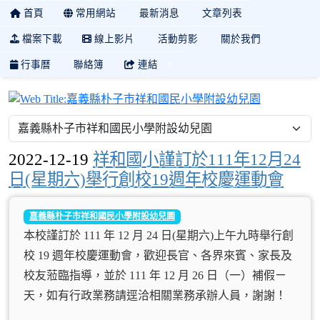
首頁
常用網站
最新消息
文章列表
檔案下載
線上影片
活動剪影
關於我們
行事曆
聯絡簿
連結
嘉義縣朴子
2022-12-19
祥和國小謹訂於111年12月24
日(星期六)舉行創校19週年校慶運動會
嘉義縣朴子市祥和國民小學附設幼兒園
本校謹訂於 111 年 12 月 24 日(星期六)上午九時舉行創
校 19 週年校慶運動會，歡迎長官、各界來賓、家長及
校友蒞臨指導，並於 111 年 12 月 26 日（一）補假ㄧ
天，如有行政業務請逕洽相關業務承辦人員，謝謝！