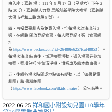
由入座；嘉義 場： 111 年 9 月 17 日（星期六）下午 2
時 30 分，嘉義縣人力發 展所創新學院大禮堂（嘉義縣
太保市祥和二路東段 8 號）。
四、旨揭舞臺劇皆為免費入場，惟每場次於演出前 3
週，在網路 開放登記索票，每人限登記 4 張（索票網
址
為
https://www.beclass.com/rid=26489fe6257fcaf48853
）。
每場次演出 結束後，辦理抽獎活動，憑入場票券參加
抽獎，獎項包括 空氣清淨機、滑板車及繪本故事書。
五、後續各場次時間或地點如有變動，以「如果兒童
劇團」臉 書粉絲團
（
https://www.facebook.com/ifkids.theatre
） 公告為準。
2022-06-25
祥和國小附設幼兒園110學年