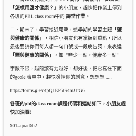
「怎樣用鹽才健康？」
的小朋友，趕快把作業上傳到
各班的PBL class room中的
課堂作業
。
二、期末了，學習接近尾聲，這學期的學習主題
「鹽
與健康的關係」
，相信小朋友也有掌握到重點，所以
最後要請你們每人想一句口號或一段廣告詞，來表達
「鹽與健康的關係」
，如 "鹽少一點，健康多一點"
字數不限，越簡潔有力越好，想好後，把它寫在下面
的goole 表單中，趕快發揮你的創意，想想想......
https://forms.gle/c4pQ1EP5tS4mJ1tG6
各班的
pbl
的
class room
課程代碼和連結如下，小朋友趕
快加油囉
!
501--
qnad6b2