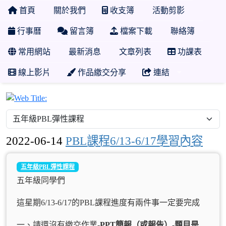
首頁
關於我們
收支簿
活動剪影
行事曆
留言簿
檔案下載
聯絡簿
常用網站
最新消息
文章列表
功課表
線上影片
作品繳交分享
連結
2022-06-14
PBL課程6/13-6/17學習內容
五年級PBL彈性課程
五年級同學們
這星期6/13-6/17的PBL課程進度有兩件事一定要完成
一、請還沒有繳交作業-
PPT
簡報（或報告）-題目是