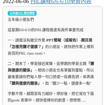
2022-06-06
PBL課程6/6-6/10學習內容
五年級PBL彈性課程
五年級小朋友們
這星期6/6-6/10的PBL課程進度有兩件事要完成
一、請還沒有繳交作業-
PPT
簡報（或報告）-題目是
「怎樣用鹽才健康？」
的小朋友，趕快把作業上傳到
各班的PBL class room。
二、期末了，學習接近尾聲，這學期的學習主題
「鹽
與健康的關係」
，相信小朋友也有掌握到重點，所以
最後要請你們每人想一句口號或一段廣告詞，來表達
「鹽與健康的關係」
，如 "鹽少一點，健康多一點"
字數不限，越簡潔有力越好，想好後，把它寫在下面
的goole 表單中，趕快發揮你的創意，想想想......