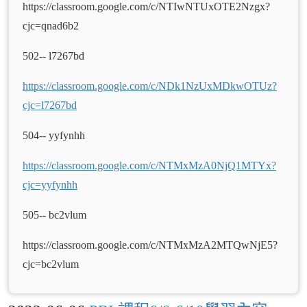
https://classroom.google.com/c/NTIwNTUxOTE2Nzgx?
cjc=qnad6b2
502-- l7267bd
https://classroom.google.com/c/NDk1NzUxMDkwOTUz?
cjc=l7267bd
504-- yyfynhh
https://classroom.google.com/c/NTMxMzA0NjQ1MTYx?
cjc=yyfynhh
505-- bc2vlum
https://classroom.google.com/c/NTMxMzA2MTQwNjE5?
cjc=bc2vlum