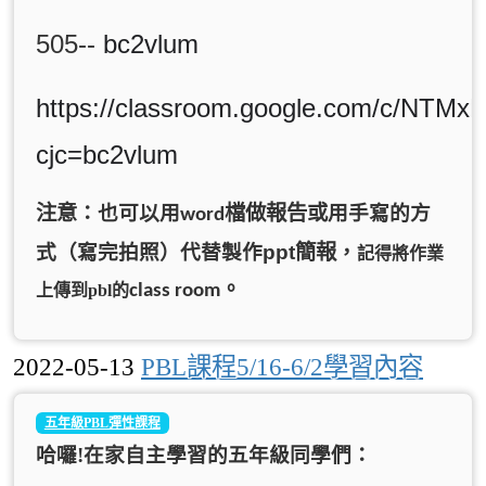
505--
bc2vlum
https://classroom.google.com/c/NT
cjc=bc2vlum
注意
：也可以用
檔做報告或
用手寫的方
word
ppt
式（寫完拍照）代替製作
簡報
，
記得將作業
。
class room
上傳到pbl的
2022-05-13
PBL課程5/16-6/2學習內容
五年級PBL彈性課程
哈囉
!
在家自主學習的五年級同學們
：