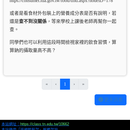
https://consumer.fda.gov.tw/food/tfnd.aspx?nodeID=178
或者是看食材外包裝上的營養成分表是否有說明，若
還是
查不到沒關係
，等來學校上課後老師再幫你一起
查。
同學們也可以利用這段時間檢視家裡的飲食習慣，算
算鈉的攝取量高不高？
(目前頁次)
«
‹
1
›
»
更多消息
本站網址：
https://class.tn.edu.tw/10662
本站使用「班網輕鬆架」服務架設