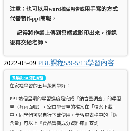
注意
：也可以用word
用手寫的方式
檔做報告或
代替製作
ppt
簡報
，
記得將作業上傳到雲端或影印出來
，
復課
後再交給老師
。
2022-05-09
PBL課程5/9-5/13學習內容
五年級PBL彈性課程
在家裡學習的五年級同學好：
PBL這個星期的學習進度是完成「鈉含量調查」的學習
單（有兩面喔），空白學習單的檔案在「檔案下載」
中，同學們可以自行下載使用，學習單表格中的「鈉
含量」可以上『食品營養成分資料庫』查詢