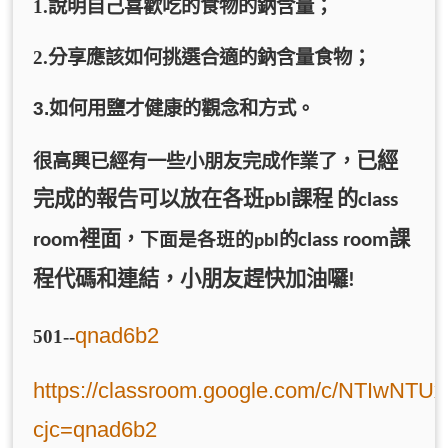
1.
說明自己喜歡吃的食物的鈉含量；
2.
分享應該如何挑選合適的鈉含量食物；
3.
如何用鹽才健康的觀念和方式
。
已經
很高興已經有一些小朋友完成作業了，
完成的報告可以放在各班
課程
的
pbl
class
裡面
課
，
下面是各班的
的
room
class room
pbl
程代碼和連結，小朋友趕快加油囉
!
qnad6b2
501--
https://classroom.google.com/c/NTIwNT
cjc=qnad6b2