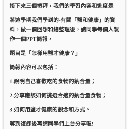
接下來三個禮拜
，
我們的學習內容和進度是
將這學期我們學到的
-
有關
「
鹽和健康
」
的資
料
，
做一個回想和總整理後
，
請同學每個人製
作一個
PPT
簡報
，
題目是「怎樣用鹽才健康？」
簡報內容可以包括
：
1.
說明自己喜歡吃的食物的鈉含量；
2.
分享應該如何挑選合適的鈉含量食物；
3.
如何用鹽才健康的觀念和方式
。
等到復課後再請同學們上台分享喔
!