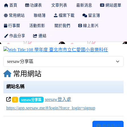
首頁
功課表
文章列表
最新消息
網站選單
常用網站
聯絡簿
檔案下載
留言簿
行事曆
活動剪影
關於我們
線上影片
作品分享
連結
108 
常用網站
網站名稱
seesaw登入處
1
seesaw分享區
https://app.seesaw.me/#/login?force_login=signup
更多網站