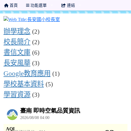
首頁
功能選單
連結
長安國小校長室
Over View
辦學理念
(2)
校長簡介
(2)
書信文庫
(6)
長安風華
(3)
Google教育應用
(1)
學校基本資料
(5)
學習資源
(3)