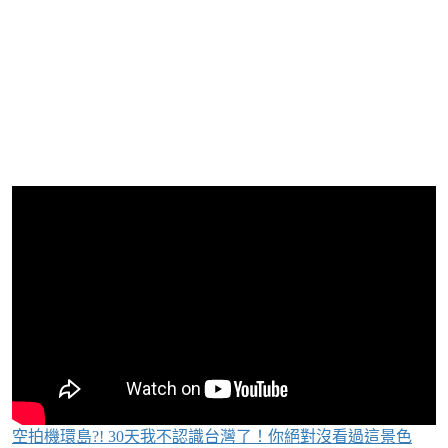
空拍機環島?! 30天我不認識台灣了！你絕對沒看過這景色