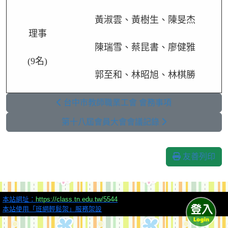
黃淑雲、黃樹生、陳旻杰
理事
陳瑞雪、蔡昆書、廖健雅
(9
名)
郭至和、林昭旭、林棋勝
台中市教師職業工會 會務事項
第十八屆會員大會會議記錄
友善列印
本站網址：
https://class.tn.edu.tw/5544
本站使用「班網輕鬆架」服務架設