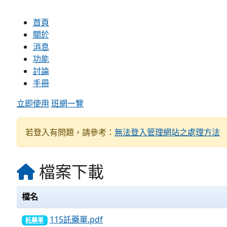
首頁
關於
消息
功能
討論
手冊
立即使用
班網一覽
若登入有問題，請參考：
無法登入管理網站之處理方法
檔案下載
檔名
115託藥單.pdf
託藥單