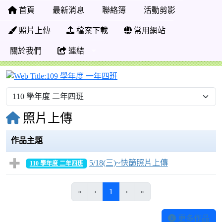
首頁
最新消息
聯絡簿
活動剪影
照片上傳
檔案下載
常用網站
關於我們
連結
109 學年度 一年四班
照片上傳
作品主題
5/18(三)~快篩照片上傳
110 學年度 二年四班
(目前頁次)
«
‹
1
›
»
更多作品