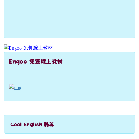
Engoo 免費線上教材
link to https://engoo.com.tw/app/materials/en
Cool English 酷英