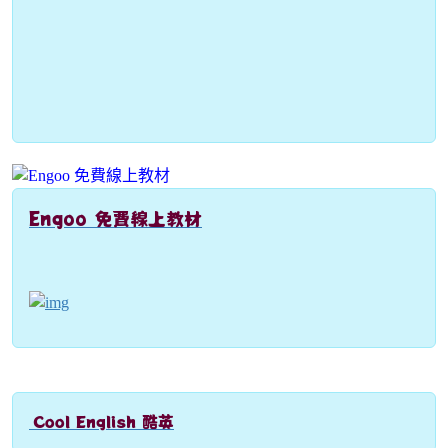
Engoo 免費線上教材
link to https://engoo.com.tw/app/materials/en
Cool English 酷英