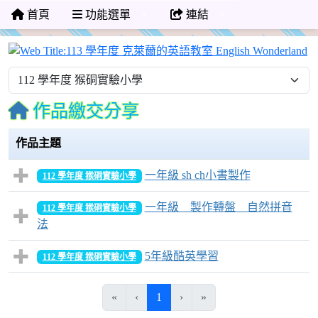
首頁
功能選單
連結
1
作品繳交分享
作品主題
一年級 sh ch小書製作
112 學年度 猴硐實驗小學
一年級 製作轉盤 自然拼音
112 學年度 猴硐實驗小學
法
5年級酷英學習
112 學年度 猴硐實驗小學
(目前頁次)
«
‹
1
›
»