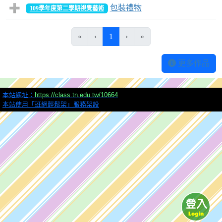
包裝禮物
109學年度第二學期視覺藝術
(目前頁次)
«
‹
1
›
»
更多作品
本站網址：
https://class.tn.edu.tw/10664
本站使用「班網輕鬆架」服務架設