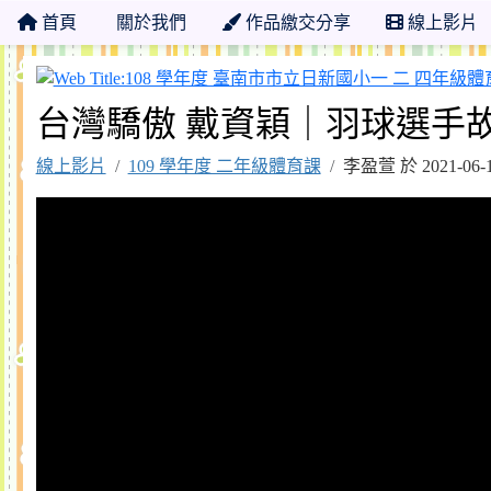
首頁
關於我們
作品繳交分享
線上影片
台灣驕傲 戴資穎｜羽球選手故事 EP
線上影片
109 學年度 二年級體育課
李盈萱 於 2021-0