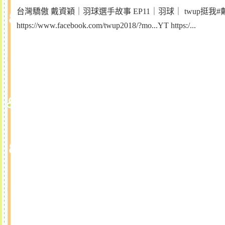
台灣驕傲 戴資穎｜羽球選手故事 EP11｜羽球｜ twup挺我#戴資穎#TaiTzuYing#羽球-
https://www.facebook.com/twup2018/?mo...YT https:/...