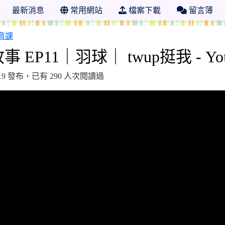
最新消息
常用網站
檔案下載
留言簿
108 學年度 臺南市市立日新國小一 二 四年級體育課
11｜羽球｜ twup挺我 - You
6-19 發布，已有 290 人次閱讀過