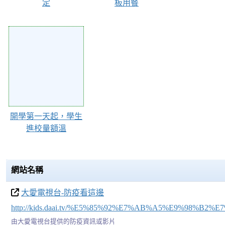
定
板用餐
Action of 56097
開學第一天起，學生
進校量額溫
網站名稱
大愛電視台-防疫看這邊
http://kids.daai.tv/%E5%85%92%E7%AB%A5%E9%98%
由大愛電視台提供的防疫資訊或影片