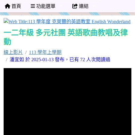
首頁
功能選單
連結
1
一二年級 多元社團 英語歌曲教唱及律
動
線上影片
113 學年上學期
潘宜如 於 2025-01-13 發布，已有 72 人次閱讀過