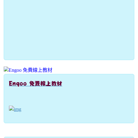
Engoo 免費線上教材
link to https://engoo.com.tw/app/materials/en