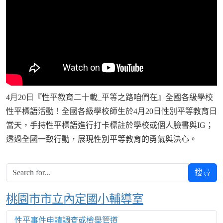
4月20日『性平教育二十載_平等之路咱們在』全國各級學校
性平標語活動！全國各級學校師生於4月20日性別平等教育日
當天，手持性平標語進行打卡標註於學校或個人臉書與IG；
透過全國一致行動，展現性別平等教育的勇氣與決心。
搜尋
Over View
桃園市市立內定國小輔導室
性平事件申請調查或檢舉管道