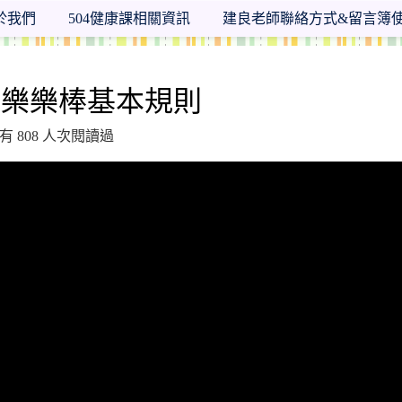
於我們
504健康課相關資訊
建良老師聯絡方式&留言簿
學年度 臺南市市立日新國小體育課
識樂樂棒基本規則
已有 808 人次閱讀過