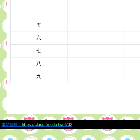
五
六
七
八
九
本站網址：
https://class.tn.edu.tw/8732