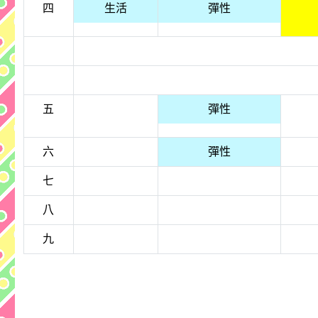
四
生活
彈性
五
彈性
六
彈性
七
八
九