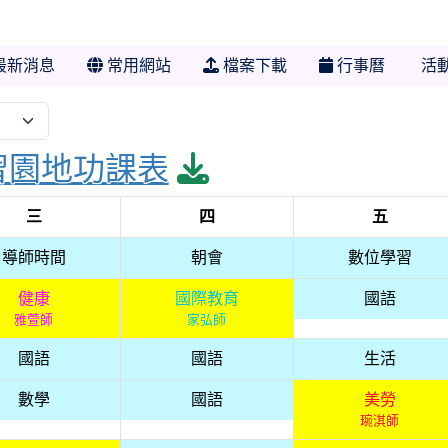
最新消息
常用網站
檔案下載
行事曆
活
download pdf
習園地功課表
三
四
五
導師時間
朝會
數位學習
健康
國際教育
國語
雅萱師
家弘師
國語
國語
生活
數學
國語
美勞
琬淇師