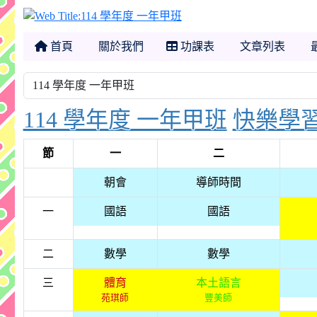
114 學年度 一年甲班
首頁
關於我們
功課表
文章列表
114 學年度 一年甲班
快樂學
節
一
二
朝會
導師時間
一
國語
國語
二
數學
數學
三
體育
本土語言
苑琪師
豐美師