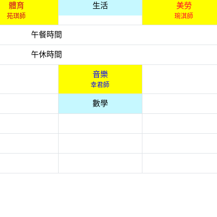
體育
生活
美勞
苑琪師
琬淇師
午餐時間
午休時間
音樂
幸君師
數學