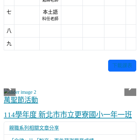
勉綿老師
七
本土語
科任老師
八
九
下載課表
萬聖節活動
Over View
114學年度 新北市市立更寮國小一年一班
親職系列相關文章分享