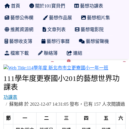
首頁
關於101寶貝們
藝想功課表
藝想公佈欄
藝想作品展
藝想相片集
推薦資源網
文章列表
藝想電影院
藝想收支簿
藝想行事曆
藝想留聲機
檔案下載
聯絡簿
連結
114學年
111學年度更寮國小201的藝想世界功
課表
功課表
蘇勉綿 於 2022-12-07 14:31:05 發布，已有 157 人次閱讀過
節
一
二
三
四
五
六