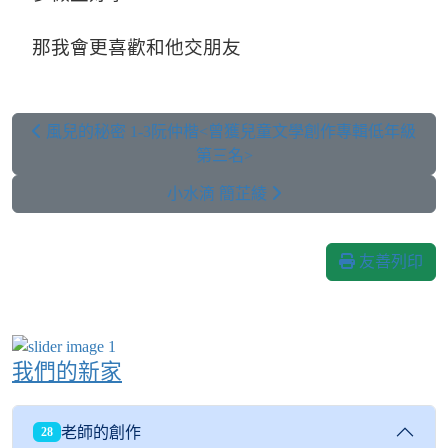
那我會更喜歡和他交朋友
風兒的秘密 1-3阮仲楷<曾獲兒童文學創作專輯低年級
第三名>
小水滴 簡芷綾
友善列印
我們的新家
老師的創作
28