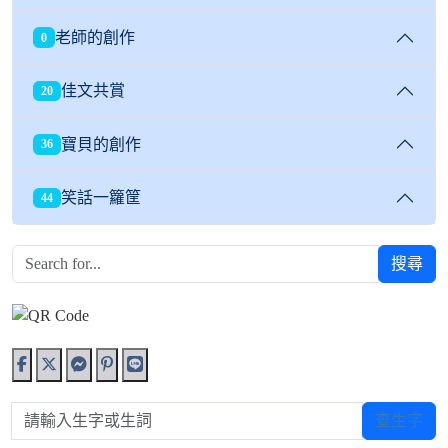
老師的創作
0
佳文共賞
20
寶貝的創作
36
笑話一籮筐
44
搜尋
請輸入生字或生詞
查生字