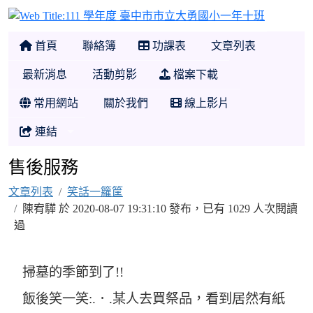
111 學
首頁
聯絡簿
功課表
文章列表
最新消息
活動剪影
檔案下載
常用網站
關於我們
線上影片
連結
售後服務
文章列表
笑話一籮筐
陳宥驊 於 2020-08-07 19:31:10 發布，已有 1029 人次閱讀
過
掃墓的季節到了!!
飯後笑一笑:.．.某人去買祭品，看到居然有紙