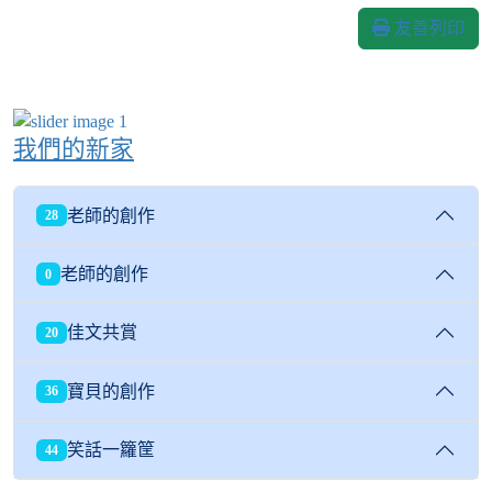
友善列印
我們的新家
老師的創作
28
老師的創作
0
佳文共賞
20
寶貝的創作
36
笑話一籮筐
44