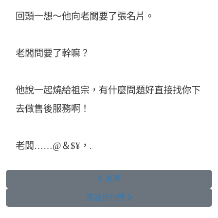
回頭一想～他向老闆要了張名片。
老闆問要了幹嘛？
他說一起燒給祖宗，有什麼問題好直接找你下
去做售後服務啊！
老闆……@＆$¥，.
洗澡
笑話排行榜