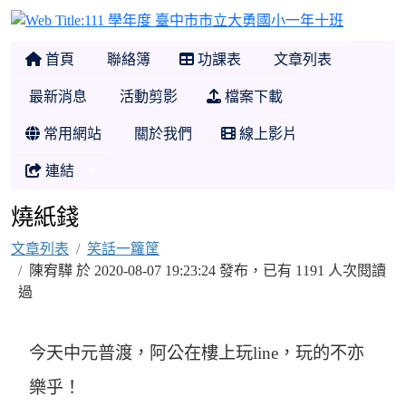
111 學
首頁
聯絡簿
功課表
文章列表
最新消息
活動剪影
檔案下載
常用網站
關於我們
線上影片
連結
燒紙錢
文章列表
笑話一籮筐
陳宥驊 於 2020-08-07 19:23:24 發布，已有 1191 人次閱讀
過
今天中元普渡，阿公在樓上玩line，玩的不亦
樂乎！