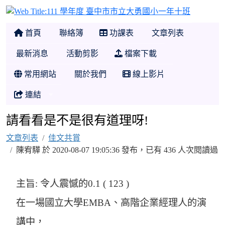
111 學
首頁
聯絡簿
功課表
文章列表
最新消息
活動剪影
檔案下載
常用網站
關於我們
線上影片
連結
請看看是不是很有道理呀!
文章列表
佳文共賞
陳宥驊 於 2020-08-07 19:05:36 發布，已有 436 人次閱讀過
主旨: 令人震憾的0.1 ( 123 )
在一場國立大學EMBA、高階企業經理人的演
講中，