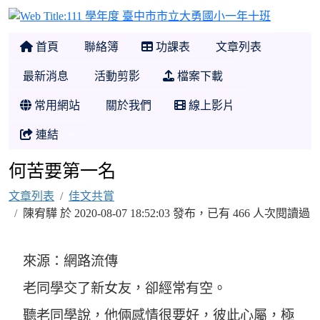
111 學
首頁
聯絡簿
功課表
文章列表
最新消息
活動剪影
檔案下載
常用網站
關於我們
線上影片
連結
何苦要第一名
文章列表
佳文共賞
陳宥驊 於 2020-08-07 18:52:03 發布，已有 466 人次閱讀過
來源：網路流傳
老同學交了新女友，卻經常有空。
聽老同學說，他倆感情很要好，彼此心屬，極