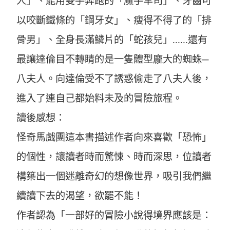
人」、能用雙手奔跑的「魔手罕司」、牙齒可
以咬斷鐵條的「鋼牙女」、瘦得不得了的「排
骨男」、全身長滿鱗片的「蛇孩兒」......還有
最讓達倫目不轉睛的是一隻體型龐大的蜘蛛─
八夫人。向達倫受不了誘惑偷走了八夫人後，
進入了連自己都始料未及的冒險旅程。
讀後感想：
怪奇馬戲團這本書描述作者向來喜歡「恐怖」
的個性，讓讀者時而驚悚、時而深思，位讀者
構築出一個迷離奇幻的想像世界，吸引我們繼
續讀下去的渴望，欲罷不能！
作者認為「一部好的冒險小說得境界應該是：