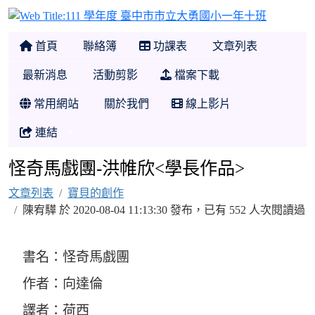
111 學
首頁
聯絡簿
功課表
文章列表
最新消息
活動剪影
檔案下載
常用網站
關於我們
線上影片
連結
怪奇馬戲團-洪帷欣<學長作品>
文章列表
寶貝的創作
陳宥驊 於 2020-08-04 11:13:30 發布，已有 552 人次閱讀過
書名：怪奇馬戲團
作者：向達倫
譯者：荷西