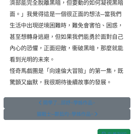
濟部能完全脫離黑暗，但要動的如何凝視黑暗
面。」我覺得這是一個很正面的想法─當我們
生活中出現逆境困難時，難免會害怕、困惑，
甚至想轉身逃避，但如果我們能勇於面對自己
內心的恐懼，正面迎敵，衝破黑暗，那麼就能
看到光明的未來。
怪奇馬戲團是「向達倫大冒險」的第一集，既
驚顫又幽默，我很期待後續故事的發展。
開學了...邱妤<學姊作品>
貓戰士─鄭茹均<學姊作品>