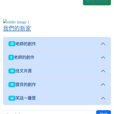
友善列印
我們的新家
老師的創作
28
老師的創作
0
佳文共賞
20
寶貝的創作
36
笑話一籮筐
44