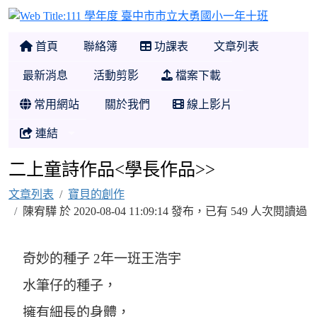
111 學
首頁
聯絡簿
功課表
文章列表
最新消息
活動剪影
檔案下載
常用網站
關於我們
線上影片
連結
二上童詩作品<學長作品>>
文章列表
寶貝的創作
陳宥驊 於 2020-08-04 11:09:14 發布，已有 549 人次閱讀過
奇妙的種子 2年一班王浩宇
水筆仔的種子，
擁有細長的身體，