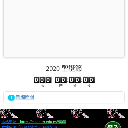
2020 聖誕節
0
0
0
0
0
0
0
0
0
0
0
0
0
0
:
0
0
:
0
0
天
時
分
秒
聲調闖關
1
本站網址：
https://class.tn.edu.tw/9068
本站使用「班網輕鬆架」服務架設