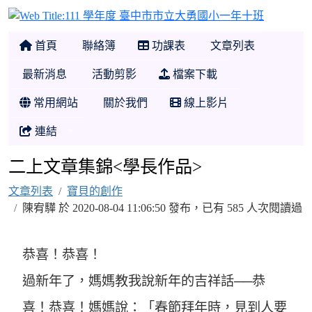
111 學
首頁
聯絡簿
功課表
文章列表
最新消息
活動剪影
檔案下載
常用網站
關於我們
線上影片
連結
二上文章集錦<學長作品>
文章列表
寶貝的創作
陳宥驊 於 2020-08-04 11:06:50 發布，已有 585 人次閱讀過
恭喜！恭喜！
過新年了，媽媽教我說新年的吉祥話──恭
喜！恭喜！媽媽說：「春節拜年時，見到人要