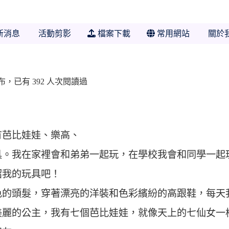
 學年度 臺中市市立大勇國小一年十班
新消息
活動剪影
檔案下載
常用網站
關於
40 發布，已有 392 人次閱讀過
有芭比娃娃、樂高、
具。我在家裡會和弟弟一起玩，在學校我會和同學一起
紹我的玩具吧！
色的頭髮，穿著漂亮的洋裝和色彩繽紛的高跟鞋，每天
美麗的公主，我有七個芭比娃娃，就像天上的七仙女一