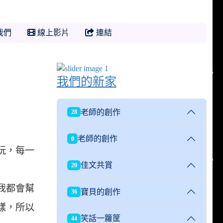
我們
線上影片
連結
我們的新家
老師的創作
28
老師的創作
0
玩，每一
佳文共賞
20
我都會幫
寶貝的創作
36
樣，所以
笑話一籮筐
44