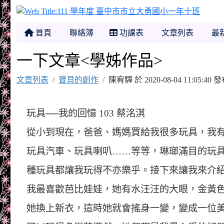
111
首頁
聯絡簿
功課表
文章列表
最
一下文章<學姊作品>
文章列表
寶貝的創作
陳宥驊 於 2020-08-04 11:05:
玩具──我的回憶 103 蔡洺淇
從小到現在，爸爸、媽媽買給我很多玩具，我
玩具汽車、玩具喇叭……等等，琳瑯滿目的玩
種玩具都讓我玩得不亦樂乎。接下來讓我來介
我最喜歡芭比娃娃，她有水汪汪的大眼，金黃
她換上新衣，這時她就會搖身一變，變成一位