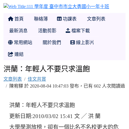
111 學
首頁
聯絡簿
功課表
文章列表
最新消息
活動剪影
檔案下載
常用網站
關於我們
線上影片
連結
洪蘭：年輕人不要只求溫飽
文章列表
佳文共賞
陳宥驊 於 2020-08-04 10:47:03 發布，已有 602 人次閱讀過
洪蘭：年輕人不要只求溫飽
更新日期:2010/03/02 15:41 文 ╱ 洪 蘭
大學學測放榜，卻有一個比名不名校更大的危