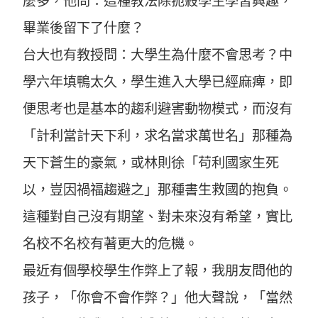
麼多，他問：這種教法除扼殺學生學習興趣，
畢業後留下了什麼？
台大也有教授問：大學生為什麼不會思考？中
學六年填鴨太久，學生進入大學已經麻痺，即
便思考也是基本的趨利避害動物模式，而沒有
「計利當計天下利，求名當求萬世名」那種為
天下蒼生的豪氣，或林則徐「苟利國家生死
以，豈因禍福趨避之」那種書生救國的抱負。
這種對自己沒有期望、對未來沒有希望，實比
名校不名校有著更大的危機。
最近有個學校學生作弊上了報，我朋友問他的
孩子，「你會不會作弊？」他大聲說，「當然