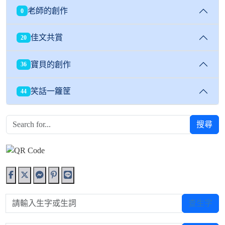
老師的創作
0
佳文共賞
20
寶貝的創作
36
笑話一籮筐
44
搜尋
請輸入生字或生詞
查生字