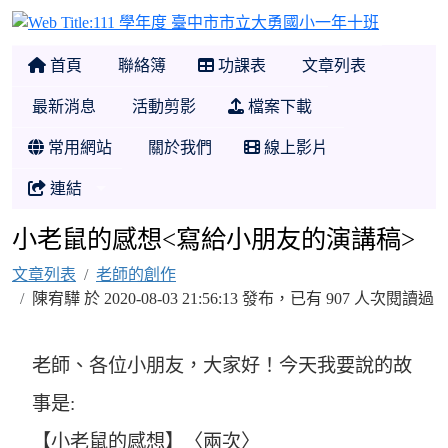
111 學
首頁
聯絡簿
功課表
文章列表
最新消息
活動剪影
檔案下載
常用網站
關於我們
線上影片
連結
小老鼠的感想<寫給小朋友的演講稿>
文章列表
老師的創作
陳宥驊 於 2020-08-03 21:56:13 發布，已有 907 人次閱讀過
老師、各位小朋友，大家好！今天我要說的故
事是:
【小老鼠的感想】〈兩次〉