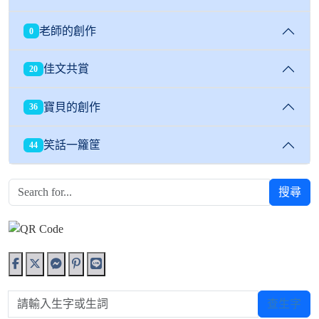
老師的創作
0
佳文共賞
20
寶貝的創作
36
笑話一籮筐
44
搜尋
請輸入生字或生詞
查生字