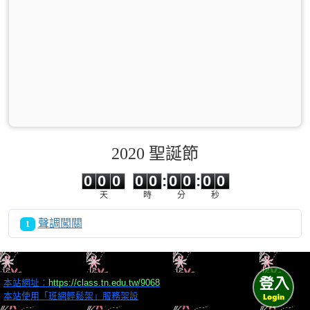
2020 聖誕節
0
0
0
0
0
0
0
0
0
0
0
0
0
0
:
0
0
:
0
0
天
時
分
秒
聲調闖關
1
本站網址：
https://class.tn.edu.tw/9068
本站使用「班網輕鬆架」服務架設