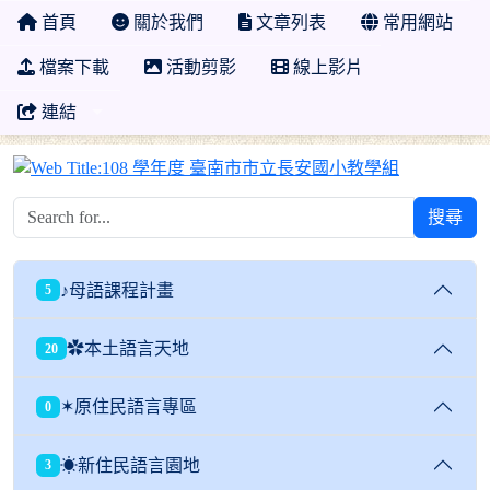
首頁
關於我們
文章列表
常用網站
檔案下載
活動剪影
線上影片
連結
108 學年
搜尋
♪母語課程計畫
5
✿本土語言天地
20
✶原住民語言專區
0
☀新住民語言園地
3