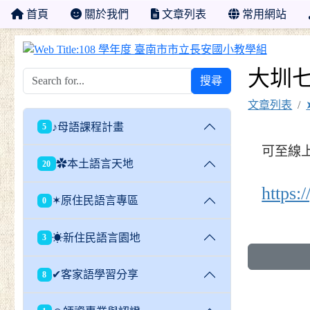
首頁
關於我們
文章列表
常用網站
108 
大圳
搜尋
文章列表
♪母語課程計畫
5
可至線
✿本土語言天地
20
https
✶原住民語言專區
0
☀新住民語言園地
3
✔客家語學習分享
8