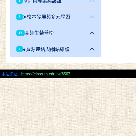
☺師資專業與認證
1
➤校本發展與多元學習
8
⁂師生榮譽榜
13
●資源連結與網站維護
2
本站網址：
https://class.tn.edu.tw/8567