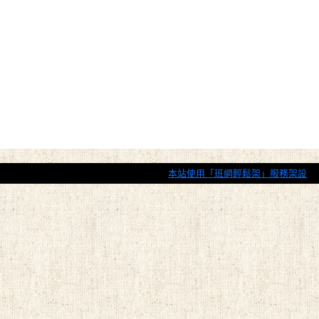
本站使用「班網輕鬆架」服務架設