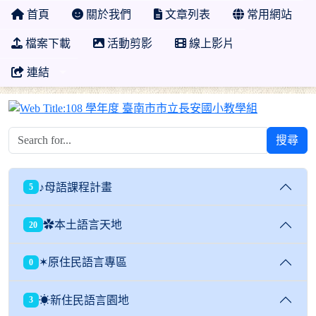
首頁
關於我們
文章列表
常用網站
檔案下載
活動剪影
線上影片
連結
108 學年
搜尋
♪母語課程計畫
5
✿本土語言天地
20
✶原住民語言專區
0
☀新住民語言園地
3