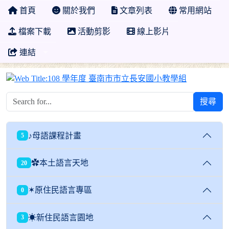
首頁
關於我們
文章列表
常用網站
檔案下載
活動剪影
線上影片
連結
108 學年
搜尋
♪母語課程計畫
5
✿本土語言天地
20
✶原住民語言專區
0
☀新住民語言園地
3