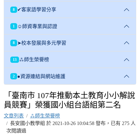
✔客家語學習分享
8
☺師資專業與認證
1
➤校本發展與多元學習
8
⁂師生榮譽榜
13
●資源連結與網站維護
2
「臺南市 107年推動本土教育小小解說
員競賽」榮獲國小組台語組第二名
文章列表
⁂師生榮譽榜
長安國小教學組 於 2021-10-26 10:04:58 發布，已有 275 人
次閱讀過