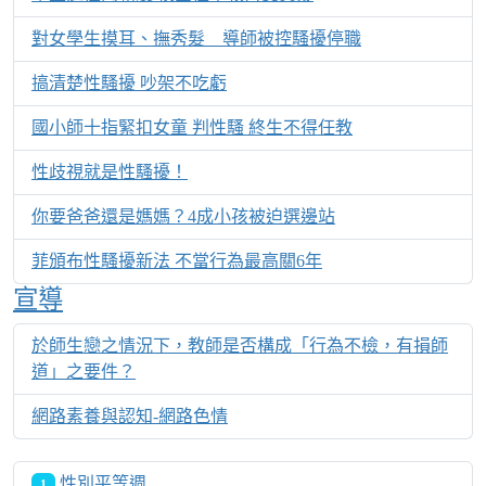
對女學生摸耳、撫秀髮 導師被控騷擾停職
搞清楚性騷擾 吵架不吃虧
國小師十指緊扣女童 判性騷 終生不得任教
性歧視就是性騷擾！
你要爸爸還是媽媽？4成小孩被迫選邊站
菲頒布性騷擾新法 不當行為最高關6年
宣導
於師生戀之情況下，教師是否構成「行為不檢，有損師
道」之要件？
網路素養與認知-網路色情
性別平等週
1