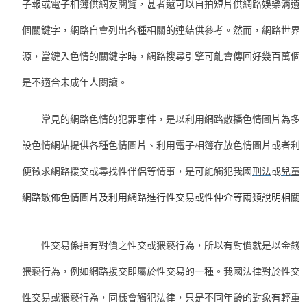
子報或電子相簿供網友閱覽，甚者還可以自拍短片供網路娛樂消遺
個關鍵字，網路自會列出各種相關的連結供參考。然而，網路世界
源，當鍵入色情的關鍵字時，網路搜尋引擎可能會傳回好幾百萬個
是不適合未成年人閱讀。
常見的網路色情的犯罪事件，是以利用網路散播色情圖片為多數
設色情網站提供各種色情圖片、利用電子相簿存放色情圖片或者利
便徵求網路援交或尋找性伴侶等情事，是可能觸犯我國
刑法
或
兒童
網路散佈色情圖片及利用網路進行性交易或性仲介等兩類說明相關
性交易係指有對價之性交或猥褻行為，所以有對價就是以金錢、
猥褻行為，例如網路援交即屬於性交易的一種。我國法律對於性交
性交易或猥褻行為，同樣會觸犯法律，只是不同年齡的對象有輕重