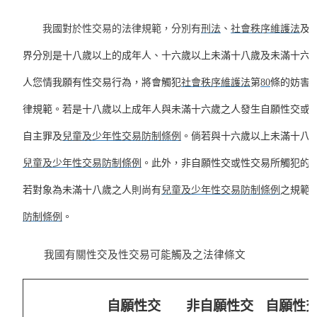
我國對於性交易的法律規範，分別有
刑法
、
社會秩序維護法
及
界分別是十八歲以上的成年人、十六歲以上未滿十八歲及未滿十六
人您情我願有性交易行為，將會觸犯
社會秩序維護法
第
80
條的妨害
律規範。若是十八歲以上成年人與未滿十六歲之人發生自願性交或
自主罪及
兒童及少年性交易防制條例
。倘若與十六歲以上未滿十八
兒童及少年性交易防制條例
。此外，非自願性交或性交易所觸犯的
若對象為未滿十八歲之人則尚有
兒童及少年性交易防制條例
之規範
防制條例
。
我國有關性交及性交易可能觸及之法律條文
自願性交
非自願性交
自願性