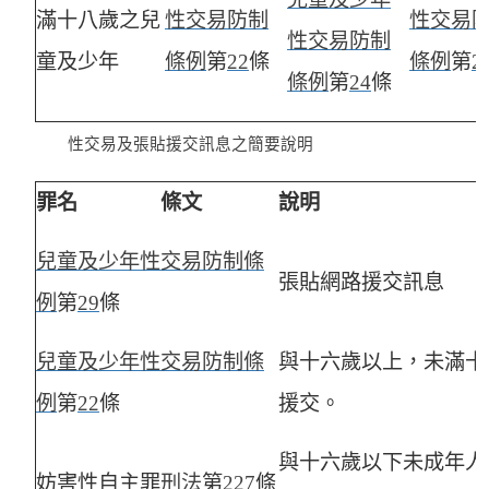
滿十八歲之兒
性交易防制
性交易
性交易防制
童及少年
條例
第
22
條
條例
第
2
條例
第
24
條
性交易及張貼援交訊息之簡要說明
罪名
條文
說明
兒童及少年性交易防制條
張貼網路援交訊息
例
第
29
條
兒童及少年性交易防制條
與十六歲以上，未滿十
例
第
22
條
援交。
與十六歲以下未成年人
妨害性自主罪
刑法
第
227
條