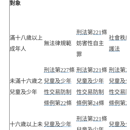
對象
刑法
第
221
條
滿十八歲以上
社會秩
無法律規範
妨害性自主
成年人
護法
罪
刑法
第
227
條
刑法
第
221
條
刑法
第
2
未滿十六歲之
兒童及少年
兒童及少年
兒童及
兒童及少年
性交易防制
性交易防制
性交易
條例
第
22
條
條例
第
24
條
條例
第
2
刑法
第
221
條
十六歲以上未
兒童及少年
兒童及
兒童及少年