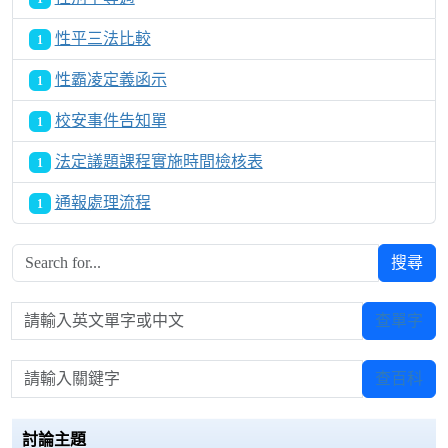
性平三法比較
1
性霸凌定義函示
1
校安事件告知單
1
法定議題課程實施時間檢核表
1
通報處理流程
1
搜尋
請輸入英文單字或中文
查單字
請輸入關鍵字
查百科
討論主題