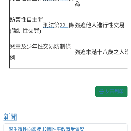
為
妨害性自主罪
刑法
第
221
條
強迫他人進行性交易
(
強制性交罪)
兒童及少年性交易防制條
強迫未滿十八歲之人進
例
友善列印
Over View
新聞
學生遭性向霸凌 校園性平教育受質疑