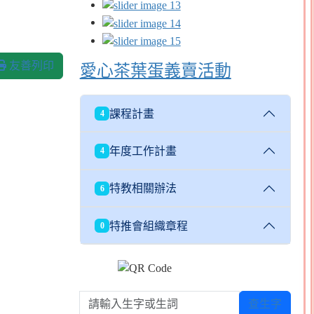
友善列印
愛心茶葉蛋義賣活動
課程計畫
4
年度工作計畫
4
特教相關辦法
6
特推會組織章程
0
請輸入生字或生詞
查生字