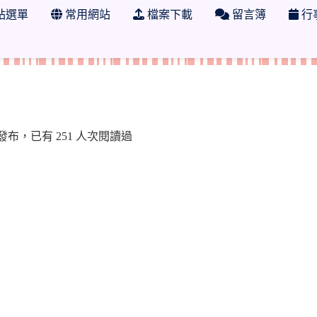
站選單
常用網站
檔案下載
留言簿
行
學年度 苗栗縣縣立通霄國小特教組
7:49 發布，已有 251 人次閱讀過