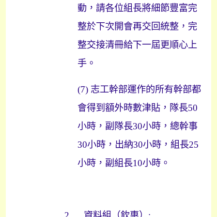
動，請各位組長將細節豐富完
整於下次開會再交回統整，完
整交接清冊給下一屆更順心上
手。
(7)
志工幹部運作的所有幹部都
會得到額外時數津貼，隊長
50
小時，副隊長
30
小時，總幹事
30
小時，出納
30
小時，組長
25
小時，副組長
10
小時。
2.
資料組（欽惠）
: