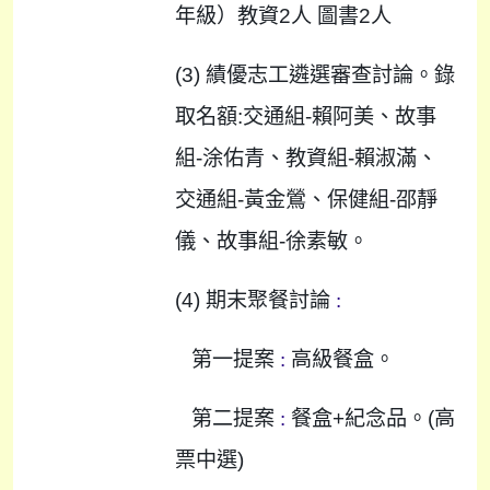
年級）教資
2
人
圖書
2
人
(3)
績優志工遴選審查討論。錄
取名額
:
交通組
-
賴阿美、故事
組
-
涂佑青、教資組
-
賴淑滿、
交通組
-
黃金鶯、保健組
-
邵靜
儀、故事組
-
徐素敏。
(4)
期末聚餐討論
:
第一提案
:
高級餐盒。
第二提案
:
餐盒
+
紀念品。
(
高
票中選
)