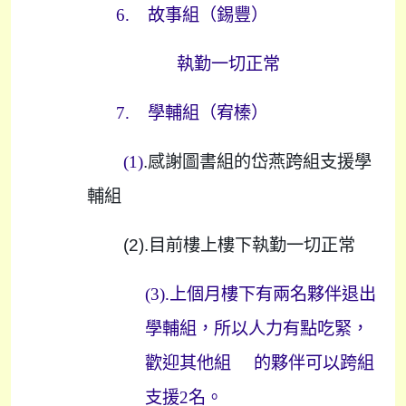
6.
故事組（錫豐）
執勤一切正常
7.
學輔組（宥榛）
(1)
.
感謝圖書組的岱燕跨組支援學
輔組
(2).
目前樓上樓下執勤一切正常
(3).
上個月樓下有兩名夥伴退出
學輔組，所以人力有點吃緊，
歡迎其他組
的夥伴可以跨組
支援
2
名。