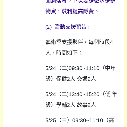
圓滿落幕。下次要多徵求多多
物資，苡利提高隊費。
(2)
活動支援預告
:
藝術季支援夥伴，每個時段
4
人，時間如下：
5/24
（二
)09:30~11:10
（中年
級）保健
2
人
交通
2
人
5/24
（二
)13:40~15:20
（低
,
年
級）學輔
2
人
故事
2
人
5/25
（三）
09:30~11:10
（高