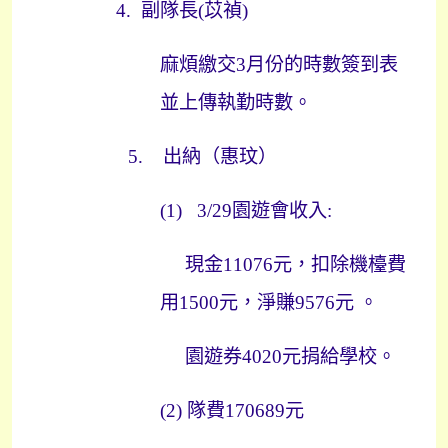
4.
副隊長
(
苡禎
)
麻煩繳交
3
月份的時數簽到表
並上傳執勤時數。
5.
出納（惠玟）
(1) 3/29
園遊會收入
:
現金
11076
元，扣除機檯費
用
1500
元，淨賺
9576
元
。
園遊券4020
元捐給學校。
(2)
隊費170689
元