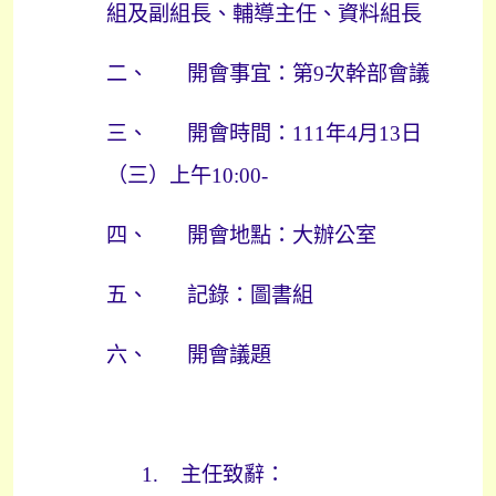
組及副組長、輔導主任、資料組長
二、
開會事宜：第
9
次幹部會議
三、
開會時間：
111
年
4
月
13
日
（三）上午
10:00-
四、
開會地點：大辦公室
五、
記錄：圖書組
六、
開會議題
1.
主任致辭：