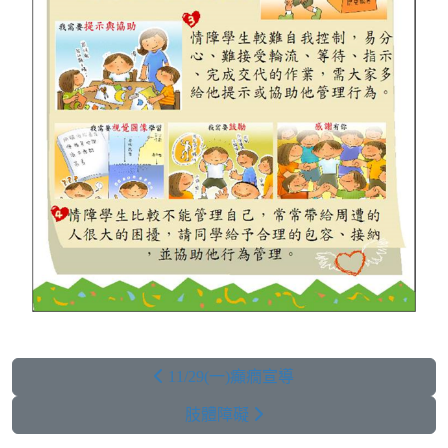
11/29(一)癲癇宣導
肢體障礙