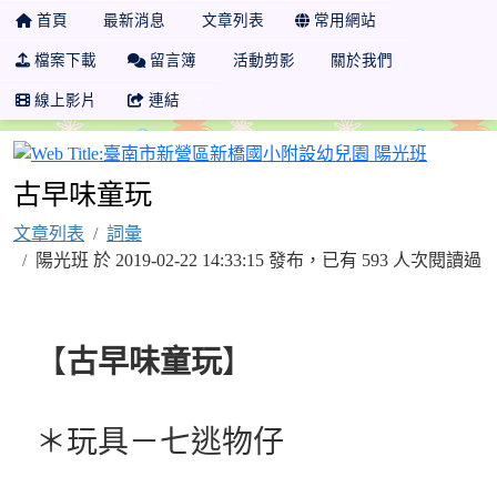
首頁
最新消息
文章列表
常用網站
檔案下載
留言簿
活動剪影
關於我們
線上影片
連結
臺南市新
古早味童玩
文章列表
詞彙
陽光班 於 2019-02-22 14:33:15 發布，已有 593 人次閱讀過
【
古早味童玩
】
＊玩具－七逃
物仔