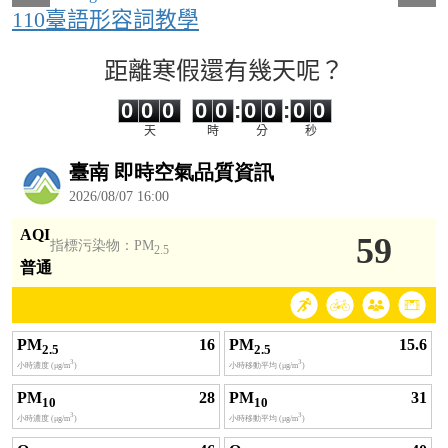
110臺語形容詞教學
距離寒假還有幾天呢？
0
0
0
0
0
0
0
0
0
0
0
0
0
0
:
0
0
:
0
0
天
時
分
秒