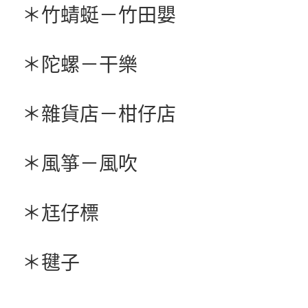
＊竹蜻蜓－竹田嬰
＊陀螺－干樂
＊雜貨店－柑仔店
＊風箏－風吹
＊尪仔標
＊毽子