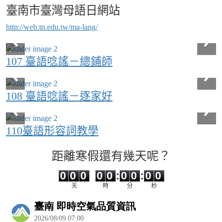
臺南市臺灣母語日網站
http://web.tn.edu.tw/ma-lang/
107 臺語唸謠－總鋪師
108 臺語唸謠－逐家好
110臺語形容詞教學
距離寒假還有幾天呢？
0
0
0
0
0
0
0
0
0
0
0
0
0
0
:
0
0
:
0
0
天
時
分
秒