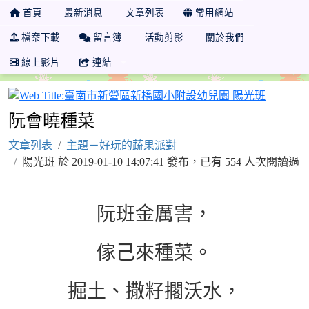
首頁
最新消息
文章列表
常用網站
檔案下載
留言簿
活動剪影
關於我們
線上影片
連結
臺南市新
阮會曉種菜
文章列表
主題－好玩的蔬果派對
陽光班 於 2019-01-10 14:07:41 發布，已有 554 人次閱讀過
阮班金厲害，
傢己來種菜。
掘土、撒籽擱沃水，