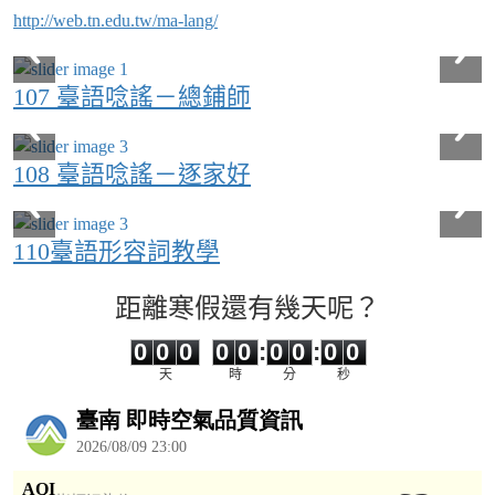
http://web.tn.edu.tw/ma-lang/
107 臺語唸謠－總鋪師
108 臺語唸謠－逐家好
110臺語形容詞教學
距離寒假還有幾天呢？
0
0
0
0
0
0
0
0
0
0
0
0
0
0
:
0
0
:
0
0
天
時
分
秒