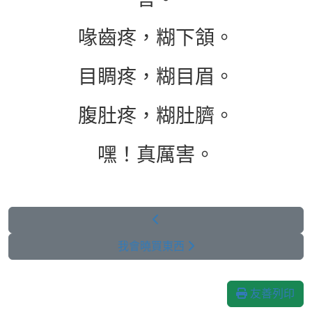
喙齒疼，糊下頷。
目睭疼，糊目眉。
腹肚疼，糊肚臍。
嘿！真厲害。
我會曉買東西
友善列印