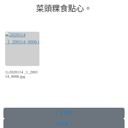
菜頭粿食點心。
1) 2020114 _1_2001
14_0006.jpg
冬節圓
白鴒鷥