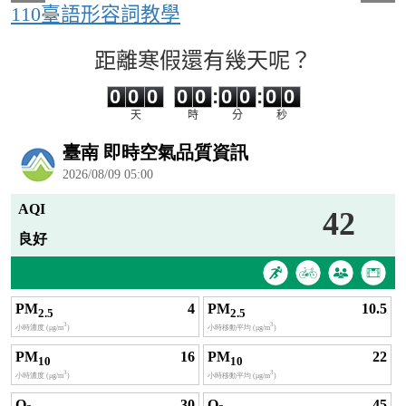
110臺語形容詞教學
距離寒假還有幾天呢？
0
0
0
0
0
0
0
0
0
0
0
0
0
0
:
0
0
:
0
0
天
時
分
秒