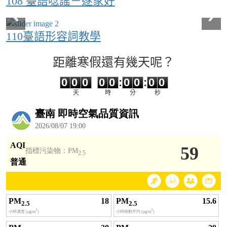
108 臺語唸謠－逐家好
110臺語形容詞教學
距離寒假還有幾天呢？
0
0
0
0
0
0
0
0
0
0
0
0
0
0
:
0
0
:
0
0
天
時
分
秒