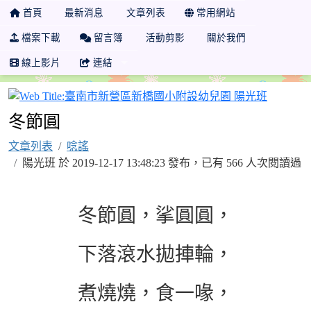
首頁
最新消息
文章列表
常用網站
檔案下載
留言簿
活動剪影
關於我們
線上影片
連結
臺南市新
冬節圓
文章列表
唸謠
陽光班 於 2019-12-17 13:48:23 發布，已有 566 人次閱讀過
冬節圓，挲圓圓，
下落滾水拋捙輪，
煮燒燒，食一喙，