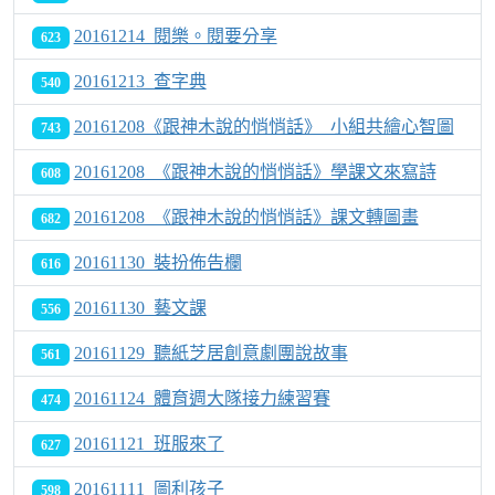
20161214_閱樂。閱要分享
623
20161213_查字典
540
20161208《跟神木說的悄悄話》_小組共繪心智圖
743
20161208_《跟神木說的悄悄話》學課文來寫詩
608
20161208_《跟神木說的悄悄話》課文轉圖畫
682
20161130_裝扮佈告欄
616
20161130_藝文課
556
20161129_聽紙芝居創意劇團說故事
561
20161124_體育週大隊接力練習賽
474
20161121_班服來了
627
20161111_圖利孩子
598