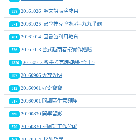
20161026_藝文課表演成果
558
20161025_數學撲克牌遊戲─九九爭霸
671
20161014_圖書館利用教育
481
20161013 台式越南春捲實作體驗
536
20160913 數學撲克牌遊戲<合十>
4326
20160906 大放光明
597
20160901 好奇寶寶
512
20160901 閱讀區生意興隆
517
20160830 開學留影
560
20160830 拼圖玩工作分配
570
20170314_校外教學
463