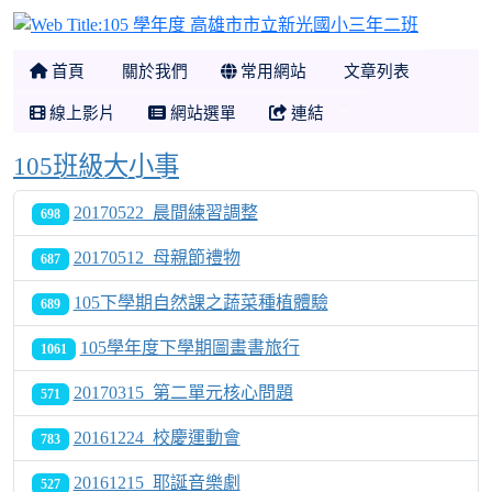
105 
首頁
關於我們
常用網站
文章列表
線上影片
網站選單
連結
105班級大小事
20170522_晨間練習調整
698
20170512_母親節禮物
687
105下學期自然課之蔬菜種植體驗
689
105學年度下學期圖畫書旅行
1061
20170315_第二單元核心問題
571
20161224_校慶運動會
783
20161215_耶誕音樂劇
527