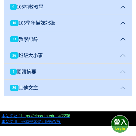
105補救教學
9
105學年備課記錄
16
教學記錄
23
班級大小事
36
閱讀摘要
4
其他文章
30
本站網址：
https://class.tn.edu.tw/2236
本站使用「班網輕鬆架」服務架設