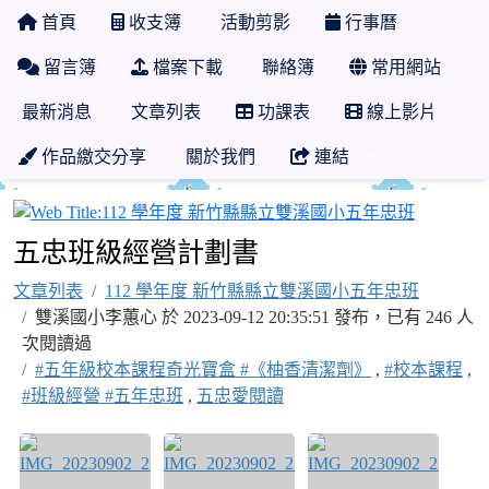
首頁
收支簿
活動剪影
行事曆
留言簿
檔案下載
聯絡簿
常用網站
最新消息
文章列表
功課表
線上影片
作品繳交分享
關於我們
連結
112 學
五忠班級經營計劃書
文章列表
112 學年度 新竹縣縣立雙溪國小五年忠班
雙溪國小李蕙心 於 2023-09-12 20:35:51 發布，已有 246 人
次閱讀過
#五年級校本課程奇光寶盒 #《柚香清潔劑》
,
#校本課程
,
#班級經營 #五年忠班
,
五忠愛閱讀