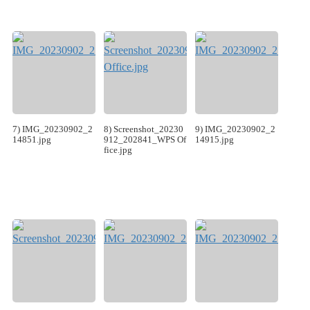
7) IMG_20230902_2
8) Screenshot_20230
9) IMG_20230902_2
14851.jpg
912_202841_WPS Of
14915.jpg
fice.jpg