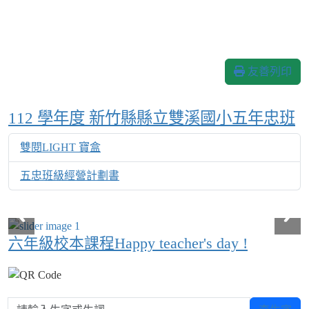
友善列印
Over View
112 學年度 新竹縣縣立雙溪國小五年忠班
雙閱LIGHT 寶盒
五忠班級經營計劃書
六年級校本課程Happy teacher's day !
請輸入生字或生詞