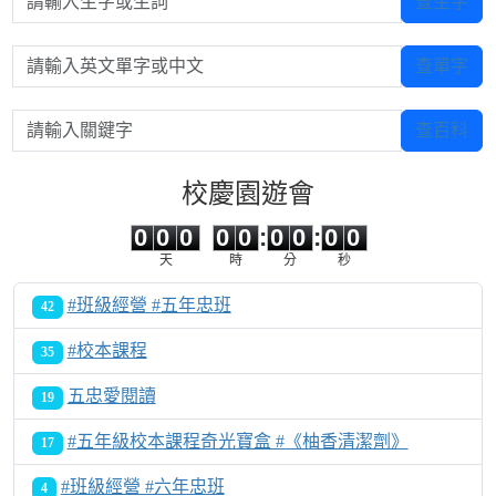
查生字
請輸入英文單字或中文
查單字
請輸入關鍵字
查百科
校慶園遊會
0
0
0
0
0
0
0
0
0
0
0
0
0
0
:
0
0
:
0
0
天
時
分
秒
#班級經營 #五年忠班
42
#校本課程
35
五忠愛閱讀
19
#五年級校本課程奇光寶盒 #《柚香清潔劑》
17
#班級經營 #六年忠班
4