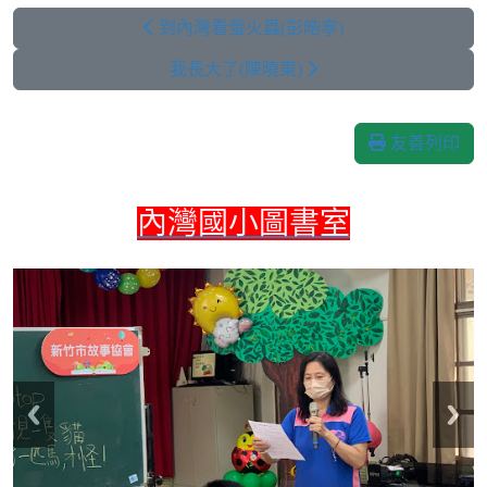
到內灣看螢火蟲(彭晧寧)
我長大了(陳曉東)
友善列印
內灣國小圖書室