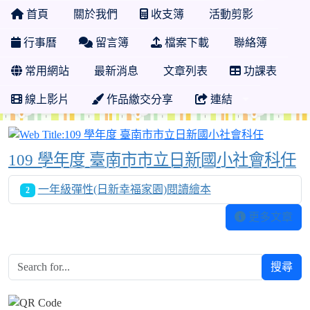
首頁
關於我們
收支簿
活動剪影
行事曆
留言簿
檔案下載
聯絡簿
常用網站
最新消息
文章列表
功課表
線上影片
作品繳交分享
連結
109 
109 學年度 臺南市市立日新國小社會科任
一年級彈性(日新幸福家園)閱讀繪本
2
更多文章
搜尋